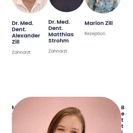
Dr. Med.
Dr. Med.
Marion Zill
Dent.
Dent.
Matthias
Rezeption
Alexander
Strohm
Zill
Zahnarzt
Zahnarzt
M
B
E
E
L
T
A
T
N
I