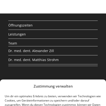
Öffnungszeiten
Leistungen
Team
Dr. med. dent. Alexander Zill
Dr. med. dent. Matthias Strohm
Zustimmung verwalten
Dr. med. dent. Alexander Zill &
Um dir ein optimales Erlebnis zu bieten, verwenden wir Technologien wie
Cookies, um Geräteinformationen zu speichern und/oder darauf
Dr. med. dent. Matthias Strohm
zuzugreifen. Wenn du diesen Technologien zustimmst, können wir Daten